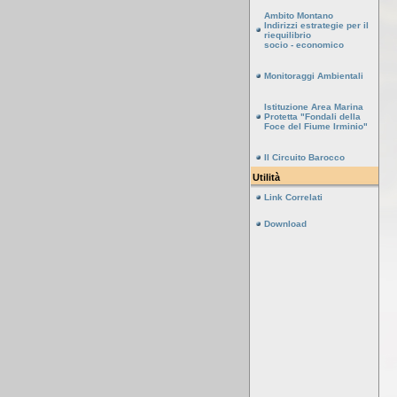
Ambito Montano
Indirizzi estrategie per il
riequilibrio
socio - economico
Monitoraggi Ambientali
Istituzione Area Marina
Protetta "Fondali della
Foce del Fiume Irminio"
Il Circuito Barocco
Utilità
Link Correlati
Download