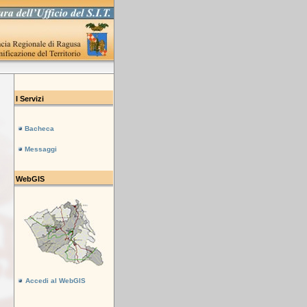
I Servizi
Bacheca
Messaggi
WebGIS
Accedi al WebGIS