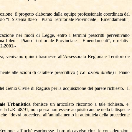
dozione, il progetto elaborato dalla equipe professionale coordinata dal
icolo “Il Sistema Ibleo – Piano Territoriale Provinciale – Emendamenti”,
cazione nei modi di Legge, entro i termini prescritti pervenivano
ema Ibleo – Piano Territoriale Provinciale – Emendamenti”, e relativi
2.2001.-
nza, venivano quindi trasmesse all’Assessorato Regionale Territorio e
te alle azioni di carattere prescrittivo ( c.d.
azioni dirette
) il Piano
el Genio Civile di Ragusa per la acquisizione del parere richiesto.- Il
nale Urbanistica
fornisce un articolato riscontro a tale richiesta, e,
 della L.R. 48/91, non possa non essere acquisito anche nella fattispecie
so che “dovrà procedersi all’annullamento in autotutela della precedente
Regione, affinché esprimesse il proprio avviso circa le considerazioni