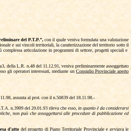
reliminare del P.T.P.”,
con il quale veniva formulata una valutazione
nale e sui vincoli territoriali, la caratterizzazione del territorio sotto il
iù complessa articolazione in programmi di settore, progetti speciali e
ma3, della L.R. n.48 del 11.12.91, veniva preliminarmente assoggettato
esso gli operatori interessati, mediante un
Consiglio Provinciale aperto
11.98, assunta al prot. con il n.50839 del 18.11.98.-
R.T.A. n.3909 del 20.01.93 rileva che esso,
in quanto è da considerarsi
bliche, non può che assoggettarsi alle procedure di pubblicazione ed
resa d'atto
del progetto di Piano Territoriale Provinciale e avviava le