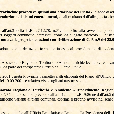
 Provinciale procedeva quindi alla adozione del Piano
.- In sede di a
ntroduzione di alcuni emendamenti,
quali risultano dall’allegato fasc
all’art.3 della L.R. 27.12.78, n.71.- In esito alla avvenuta pubbli
ri soggetti comunque interessati, come da allegato fascicolo “Il Sist
mulava le proprie deduzioni con Deliberazione di C.P. n.9 del 28.0
 adottato, e le deduzioni formulate in esito al procedimento di evide
.-
Assessorato Regionale Territorio e Ambiente richiedeva che, relativamen
74, da parte del competente Ufficio del Genio Civile.
 2001 questa Provincia trasmetteva gli elaborati del Piano all'Ufficio d
del 19.09.2001
e relativo visto sugli atti trasmessi.-
essorato Regionale Territorio e Ambiente - Dipartimento Regio
. 64/74, anche se non previsto dall’art. 12 della L.R. 9/86 né dall’art.5
tituiscono varianti ai piani comunali, esprime il proprio avviso nel sen
questione anche all’Ufficio Legislativo e Legale della Presidenza della 