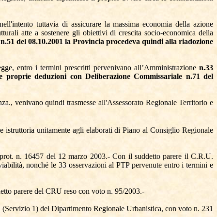
ll'intento tuttavia di assicurare la massima economia della azione
turali atte a sostenere gli obiettivi di crescita socio-economica della
.51 del 08.10.2001 la Provincia procedeva quindi alla riadozione
egge, entro i termini prescritti pervenivano all’Amministrazione
n.33
e proprie deduzioni con Deliberazione Commissariale n.71 del
enza., venivano quindi trasmesse all'Assessorato Regionale Territorio e
 istruttoria unitamente agli elaborati di Piano al Consiglio Regionale
 prot. n. 16457 del 12 marzo 2003.- Con il suddetto parere il C.R.U.
a viabilità, nonché le 33 osservazioni al PTP pervenute entro i termini e
ddetto parere del CRU reso con voto n. 95/2003.-
1 (Servizio 1) del Dipartimento Regionale Urbanistica, con voto n. 231