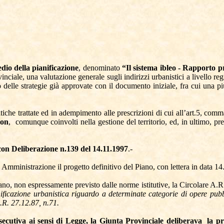
io della pianificazione
, denominato
“Il sistema ibleo - Rapporto p
vinciale, una valutazione generale sugli indirizzi urbanistici a livello regio
o delle strategie già approvate con il documento iniziale, fra cui una p
tiche trattate ed in adempimento alle prescrizioni di cui all’art.5, com
non
,
comunque coinvolti nella gestione del territorio, ed, in ultimo, pr
con Deliberazione n.139 del 14.11.1997
.-
mministrazione il progetto definitivo del Piano, con lettera in data 14.
iano, non espressamente previsto dalle norme istitutive, la Circolare A.
anificazione urbanistica riguardo a determinate categorie di opere pub
L.R. 27.12.87, n.71.
secutiva ai sensi di Legge, la Giunta Provinciale deliberava
la p