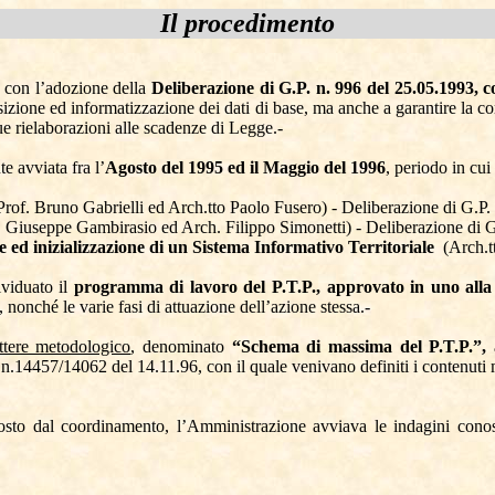
Il procedimento
a con l’adozione della
Deliberazione di G.P. n. 996 del 25.05.1993, c
isizione ed informatizzazione dei dati di base, ma anche a garantire la cor
sue rielaborazioni alle scadenze di Legge.-
e avviata fra l’
Agosto del 1995 ed il Maggio del 1996
, periodo in cui
Prof. Bruno Gabrielli ed Arch.tto Paolo Fusero) - Deliberazione di G.P
f. Giuseppe Gambirasio ed Arch. Filippo Simonetti) - Deliberazione di G
e ed inizializzazione di un Sistema Informativo Territoriale
(Arch.t
ividuato il
programma di lavoro del P.T.P., approvato in uno alla 
, nonché le varie fasi di attuazione dell’azione stessa.-
ttere metodologico
, denominato
“Schema di massima del P.T.P.”,
14457/14062 del 14.11.96, con il quale venivano definiti i contenuti 
o dal coordinamento, l’Amministrazione avviava le indagini conoscitiv