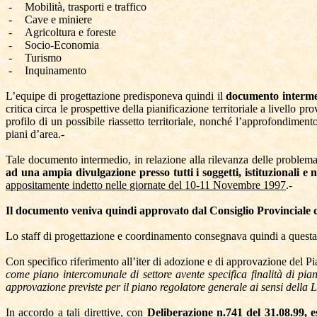
-
Mobilità, trasporti e traffico
-
Cave e miniere
-
Agricoltura e foreste
-
Socio-Economia
-
Turismo
-
Inquinamento
L’equipe di progettazione predisponeva quindi il
documento intermed
critica circa le prospettive della pianificazione territoriale a livello pro
profilo di un possibile riassetto territoriale, nonché l’approfondiment
piani d’area.-
Tale documento intermedio, in relazione alla rilevanza delle problema
ad una ampia divulgazione presso tutti i soggetti, istituzionali e 
appositamente indetto nelle giornate del 10-11 Novembre 1997
.-
Il documento veniva quindi approvato dal Consiglio Provinciale 
Lo staff di progettazione e coordinamento consegnava quindi a questa A
Con specifico riferimento all’iter di adozione e di approvazione del P
come piano intercomunale di settore avente specifica finalità di pi
approvazione previste per il piano regolatore generale ai sensi della 
In accordo a tali direttive, con
Deliberazione n.741 del 31.08.99, e