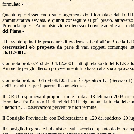
formulate.-
Quantunque dissentendo sulle argomentazioni formulate dal D.RU. (
amministrativa avviata, e quindi conseguire al più presto, attraverso 
Provincia, questa Amministrazione riteneva di dovere aderire alla ric
del Piano.-
Riavviate quindi le procedure di evidenza di cui all’art.3 della L.
osservazioni e/o proposte da
parte di vari soggetti comunque inte
26.11.2001.-
Con nota prot. 67453 del 04.12.2001, tutti gli elaborati del P.T.P. ad
Ambiente per gli ulteriori provvedimenti finalizzati alla sua approvazio
Con nota prot. n. 164 del 08.1.03 l'Unità Operativa 1.1 (Servizio 1) 
dell'Urbanistica per il parere di competenza.-
Il C.R.U. esprimeva il proprio parere in data 13 febbraio 2003 con 
formulava fra l’altro n.11 rilievi del CRU riguardanti la tutela delle a
ulteriori n.13 osservazioni pervenute fuori termine.-
Il Consiglio Provinciale
con Deliberazione n. 120 del suddetto
29 lu
Il Consiglio Regionale Urbanistica, sulla scorta di quanto dedotto e 