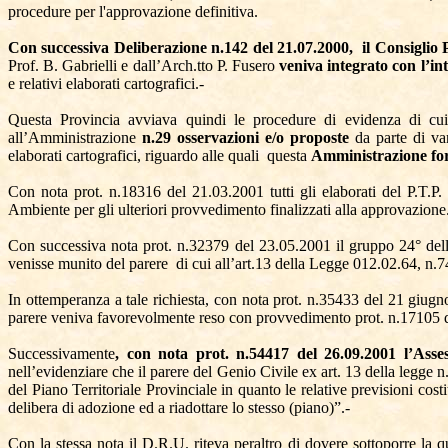
procedure per l'approvazione definitiva.
Con successiva Deliberazione n.142 del 21.07.2000,
il Consiglio
Prof. B. Gabrielli e dall’Arch.tto P. Fusero
veniva integrato con l’i
e relativi elaborati cartografici.-
Questa Provincia avviava quindi le procedure di evidenza di cui 
all’Amministrazione
n.29 osservazioni e/o proposte
da parte di va
elaborati cartografici, riguardo alle quali
questa
Amministrazione for
Con nota prot. n.18316 del 21.03.2001 tutti gli elaborati del P.T.P.
Ambiente per gli ulteriori provvedimento finalizzati alla approvazione
Con successiva nota prot. n.32379 del 23.05.2001 il gruppo 24° dell’
venisse munito del parere
di cui all’art.13 della Legge 012.02.64, n.
In ottemperanza a tale richiesta, con nota prot. n.35433 del 21 giugno
parere veniva favorevolmente reso con provvedimento prot. n.17105 
Successivamente
, con nota prot. n.54417 del 26.09.2001 l’Ass
nell’evidenziare che il parere del Genio Civile ex art. 13 della legge n
del Piano Territoriale Provinciale in quanto le relative previsioni cos
delibera di adozione ed a riadottare lo stesso (piano)”.-
Con la stessa nota il D.R.U. riteva peraltro di dovere sottoporre la 