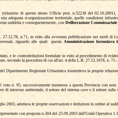
relazione di questo stesso Ufficio prot. n.52238 del 02.10.2001), ne
una adeguata ri-organizzazione territoriale, quelle condizioni infrastrut
hiesta suddetta e conseguentemente, con
Deliberazione Commissariale n
R. 27.12.78, n.71, in esito alla avvenuta pubblicazione nei modi di L
ressati, riguardo alle quali
questa
Amministrazione formulava l
ottato, e le controdeduzioni formulate in esito al procedimento di evid
ne, secondo la procedura di cui all'art. 4 della L.R. 27.12.1978, n. 71.-
del Dipartimento Regionale Urbanistica trasmetteva la propria relazione
il voto n. 95, successivamente trasmesso a questa Provincia con nota
ree di interesse ambientale, il settore del sistema cave e il settore sull
glio 2003, adottava le proprie osservazioni e deduzioni in ordine al su
rappresentato con proposta n.304 del 25.09.2003 dall'Unità Operativa 1.